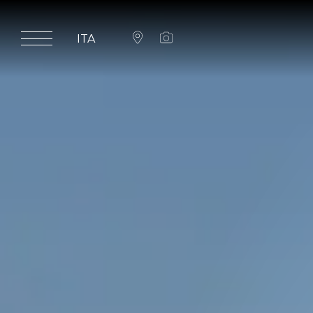
ITA
ita
eng