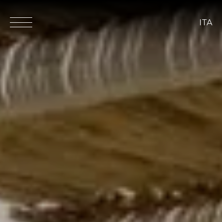
ITA
ita
eng