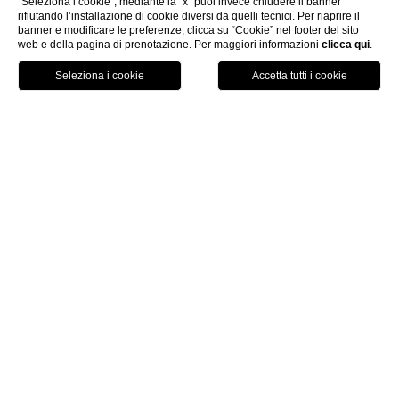
"Seleziona i cookie"; mediante la “x” puoi invece chiudere il banner
rifiutando l’installazione di cookie diversi da quelli tecnici. Per riaprire il
banner e modificare le preferenze, clicca su “Cookie” nel footer del sito
web e della pagina di prenotazione. Per maggiori informazioni
clicca qui
.
PRENOTA
home
camere e suite
junior suite deluxe
Junior Suite Deluxe
Superfice Media: 35 m²
Tipo di letto: letto matrimoniale e divano letto