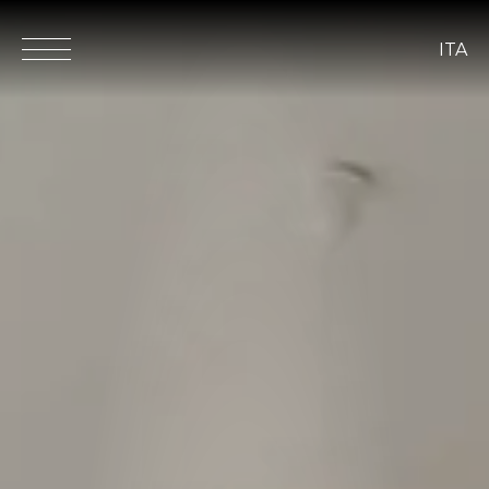
ITA
ita
eng